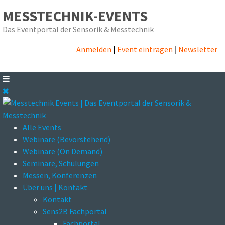
MESSTECHNIK-EVENTS
Das Eventportal der Sensorik & Messtechnik
Anmelden
|
Event eintragen
|
Newsletter
Alle Events
Webinare (Bevorstehend)
Webinare (On Demand)
Seminare, Schulungen
Messen, Konferenzen
Über uns | Kontakt
Kontakt
Sens2B Fachportal
Fachportal