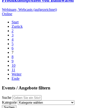
Produktionsprozess von Bahnwaren
Webinare, Webcasts (aufgezeichnet)
Online
Start
Zurück
2
3
4
5
6
7
8
9
10
11
Weiter
Ende
Events
/ Angebote filtern
Suche
Kategorie
Suchen