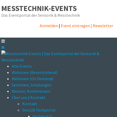
MESSTECHNIK-EVENTS
Das Eventportal der Sensorik & Messtechnik
Anmelden
|
Event eintragen
|
Newsletter
Alle Events
Webinare (Bevorstehend)
Webinare (On Demand)
Seminare, Schulungen
Messen, Konferenzen
Über uns | Kontakt
Kontakt
Sens2B Fachportal
Fachportal