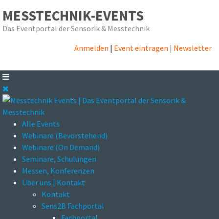
MESSTECHNIK-EVENTS
Das Eventportal der Sensorik & Messtechnik
Anmelden
|
Event eintragen
|
Newsletter
Alle Events
Webinare (Bevorstehend)
Webinare (On Demand)
Seminare, Schulungen
Messen, Konferenzen
Über uns | Kontakt
Kontakt
Sens2B Fachportal
Fachportal