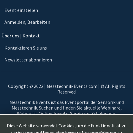
Event einstellen
Anmelden, Bearbeiten
Über uns | Kontakt
Kontaktieren Sie uns
Newsletter abonnieren
Copyright © 2022 | Messtechnik-Events.com | © All Rights
Reserved
Messtechnik Events ist das Eventportal der Sensorik und
Messtechnik. Suchen und finden Sie aktuelle Webinare,
Webcasts, Online-Events, Seminare, Schulungen,
Fortbildungsangebote, Ausstellungen, Veranstaltungen,
Messen und Virtuelle Messen im Bereich der Sensorik und
Diese Website verwendet Cookies, um die Funktionalität zu
Messtechnik. Messtechnikevents, virtuelle Messestände, On
verbessern und Ihnen eine bessere Nutzererfahrung zu