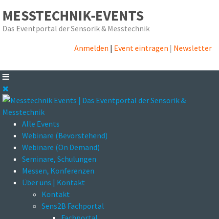
MESSTECHNIK-EVENTS
Das Eventportal der Sensorik & Messtechnik
Anmelden
|
Event eintragen
|
Newsletter
Alle Events
Webinare (Bevorstehend)
Webinare (On Demand)
Seminare, Schulungen
Messen, Konferenzen
Über uns | Kontakt
Kontakt
Sens2B Fachportal
Fachportal