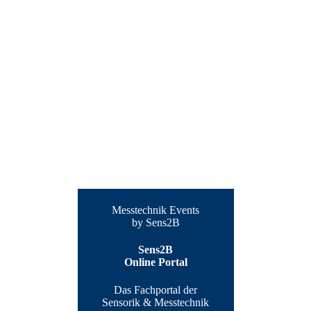
Messtechnik Events
by Sens2B
Sens2B
Online Portal
Das Fachportal der
Sensorik & Messtechnik