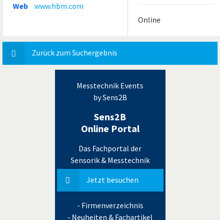
Web
www.hbm.com
Online
Zurück zum Suchergebnis
Messtechnik Events
by Sens2B
Sens2B
Online Portal
Das Fachportal der
Sensorik & Messtechnik
Jetzt besuchen
- Firmenverzeichnis
- Neuheiten & Fachartikel