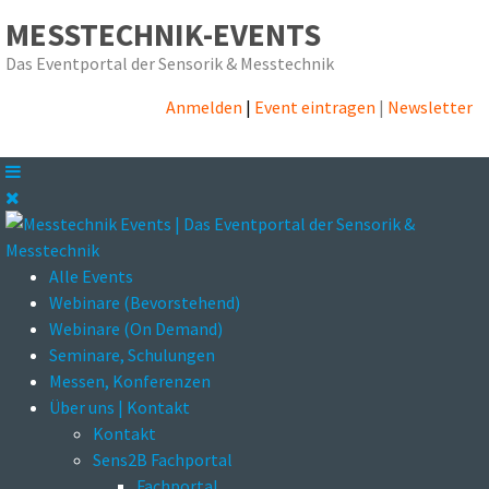
MESSTECHNIK-EVENTS
Das Eventportal der Sensorik & Messtechnik
Anmelden
|
Event eintragen
|
Newsletter
Alle Events
Webinare (Bevorstehend)
Webinare (On Demand)
Seminare, Schulungen
Messen, Konferenzen
Über uns | Kontakt
Kontakt
Sens2B Fachportal
Fachportal