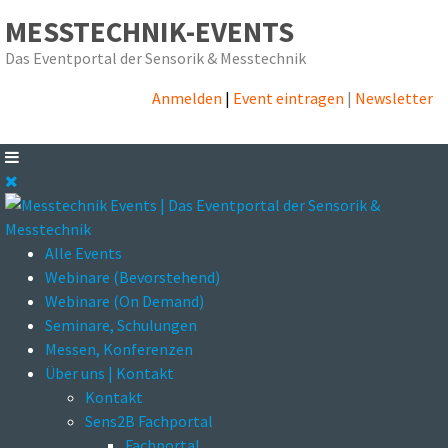
MESSTECHNIK-EVENTS
Das Eventportal der Sensorik & Messtechnik
Anmelden
|
Event eintragen
|
Newsletter
Alle Events
Webinare (Bevorstehend)
Webinare (On Demand)
Seminare, Schulungen
Messen, Konferenzen
Über uns | Kontakt
Kontakt
Sens2B Fachportal
Fachportal