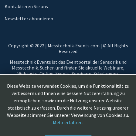
Kontaktieren Sie uns
Newsletter abonnieren
Copyright © 2022 | Messtechnik-Events.com | © All Rights
Reserved
Messtechnik Events ist das Eventportal der Sensorik und
Messtechnik. Suchen und finden Sie aktuelle Webinare,
Webcasts, Online-Events, Seminare, Schulungen,
Fortbildungsangebote, Ausstellungen, Veranstaltungen,
Messen und Virtuelle Messen im Bereich der Sensorik und
Diese Website verwendet Cookies, um die Funktionalität zu
Messtechnik. Messtechnikevents, virtuelle Messestände, On
verbessern und Ihnen eine bessere Nutzererfahrung zu
Demand und Live-Webinare zum Thema Sensorik und
ermöglichen, sowie um die Nutzung unserer Website
Messtechnik und anwendungsorientierte Workshops aus
statistisch zu erfassen. Durch die weitere Nutzung unserer
Automotive, Aerospace, Smart Cities, Automatisierung,
Instrumentierung, Testing, Networking, Messgeräte, Sensoren,
Webseite stimmen Sie unserer Verwendung von Cookies zu.
Messprinzipien, ...
Mehr erfahren.