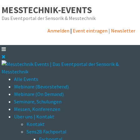
MESSTECHNIK-EVENTS
Das Eventportal der Sensorik & Messtechnik
Anmelden
|
Event eintragen
|
Newsletter
Alle Events
Webinare (Bevorstehend)
Webinare (On Demand)
Seminare, Schulungen
Messen, Konferenzen
Über uns | Kontakt
Kontakt
Sens2B Fachportal
Fachportal