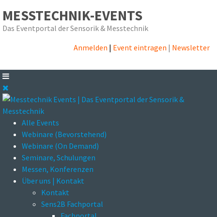
MESSTECHNIK-EVENTS
Das Eventportal der Sensorik & Messtechnik
Anmelden
|
Event eintragen
|
Newsletter
Alle Events
Webinare (Bevorstehend)
Webinare (On Demand)
Seminare, Schulungen
Messen, Konferenzen
Über uns | Kontakt
Kontakt
Sens2B Fachportal
Fachportal