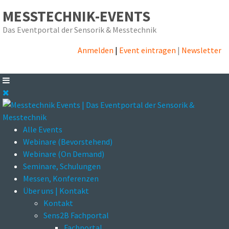
MESSTECHNIK-EVENTS
Das Eventportal der Sensorik & Messtechnik
Anmelden
|
Event eintragen
|
Newsletter
Alle Events
Webinare (Bevorstehend)
Webinare (On Demand)
Seminare, Schulungen
Messen, Konferenzen
Über uns | Kontakt
Kontakt
Sens2B Fachportal
Fachportal