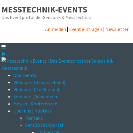
MESSTECHNIK-EVENTS
Das Eventportal der Sensorik & Messtechnik
Anmelden
|
Event eintragen
|
Newsletter
Alle Events
Webinare (Bevorstehend)
Webinare (On Demand)
Seminare, Schulungen
Messen, Konferenzen
Über uns | Kontakt
Kontakt
Sens2B Fachportal
Fachportal