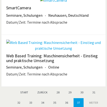
SmartCamera
Seminare, Schulungen
Neuhausen, Deutschland
Datum/Zeit:
Termine nach Absprache
Web Based Training: Maschinensicherheit - Einstieg
und praktische Umsetzung
Seminare, Schulungen
Online
Datum/Zeit:
Termine nach Absprache
START
ZURÜCK
28
29
30
31
32
33
34
35
36
37
WEITER